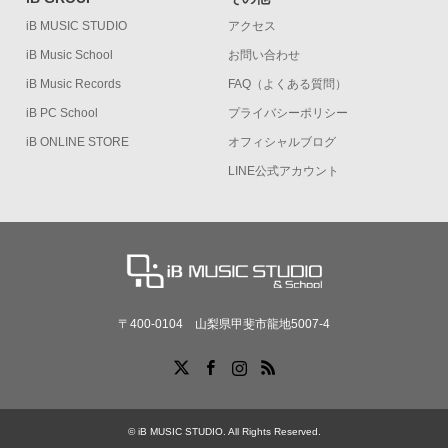
iB MUSIC STUDIO
アクセス
iB Music School
お問い合わせ
iB Music Records
FAQ（よくある質問）
iB PC School
プライバシーポリシー
iB ONLINE STORE
オフィシャルブログ
LINE公式アカウント
〒400-0104 山梨県甲斐市龍地5007-4
X
Facebook
Instagram
RSS
©
iB MUSIC STUDIO
. All Rights Reserved.