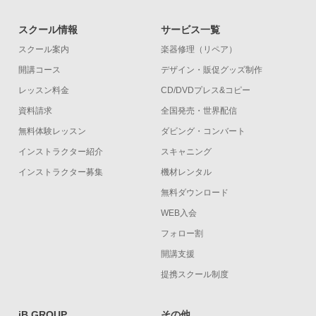
スクール情報
サービス一覧
スクール案内
楽器修理（リペア）
開講コース
デザイン・販促グッズ制作
レッスン料金
CD/DVDプレス&コピー
資料請求
全国発売・世界配信
無料体験レッスン
ダビング・コンバート
インストラクター紹介
スキャニング
インストラクター募集
機材レンタル
無料ダウンロード
WEB入会
フォロー割
開講支援
提携スクール制度
iB GROUP
その他