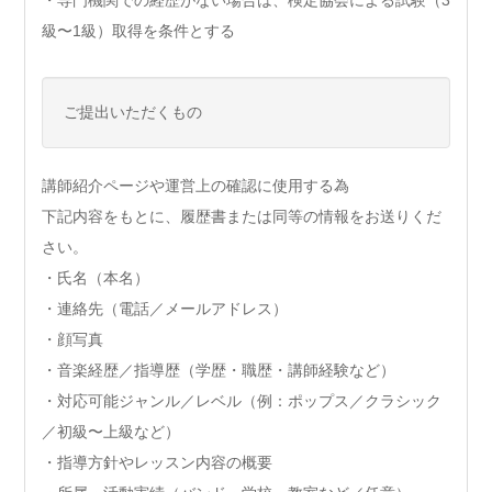
・専門機関での経歴がない場合は、検定協会による試験（3
級〜1級）取得を条件とする
ご提出いただくもの
講師紹介ページや運営上の確認に使用する為
下記内容をもとに、履歴書または同等の情報をお送りくだ
さい。
・氏名（本名）
・連絡先（電話／メールアドレス）
・顔写真
・音楽経歴／指導歴（学歴・職歴・講師経験など）
・対応可能ジャンル／レベル（例：ポップス／クラシック
／初級〜上級など）
・指導方針やレッスン内容の概要