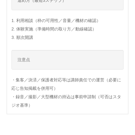
進め方（最短3ステップ）
1. 利用相談（枠の可用性／音量／機材の確認）
2. 体験実施（準備時間の取り方／動線確認）
3. 順次開講
注意点
・集客／決済／保護者対応等は講師責任での運営（必要に
応じ告知掲載を併用可）
・録音／撮影／大型機材の持込は事前申請制（可否はスタ
ジオ基準）