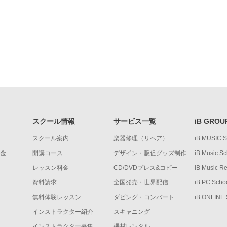
スクール情報
サービス一覧
iB GROU
スクール案内
楽器修理（リペア）
iB MUSIC 
金
開講コース
デザイン・販促グッズ制作
iB Music Sc
レッスン料金
CD/DVDプレス&コピー
iB Music R
資料請求
全国発売・世界配信
iB PC Scho
無料体験レッスン
ダビング・コンバート
iB ONLINE
インストラクター紹介
スキャニング
インストラクター募集
機材レンタル