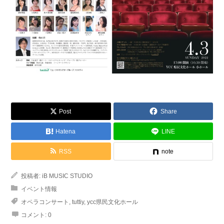
Post
Share
Hatena
LINE
RSS
note
投稿者:
iB MUSIC STUDIO
イベント情報
オペラコンサート
,
tuttiy
,
ycc県民文化ホール
コメント:
0