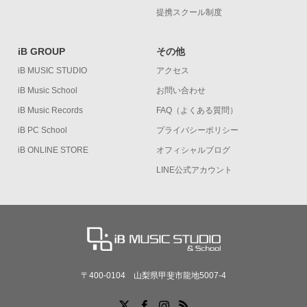
提携スクール制度
iB GROUP
その他
iB MUSIC STUDIO
アクセス
iB Music School
お問い合わせ
iB Music Records
FAQ（よくある質問）
iB PC School
プライバシーポリシー
iB ONLINE STORE
オフィシャルブログ
LINE公式アカウント
〒400-0104 山梨県甲斐市龍地5007-4
X
Facebook
Instagram
RSS