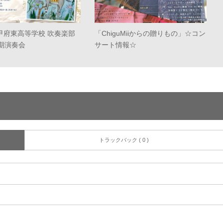
甲府東高等学校 吹奏楽部
「ChiguMiiからの贈りもの」☆コン
定期演奏会
サート情報☆
トラックバック ( 0 )