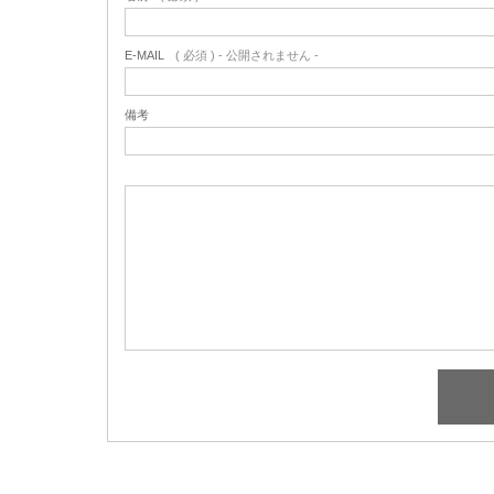
E-MAIL
( 必須 ) - 公開されません -
備考