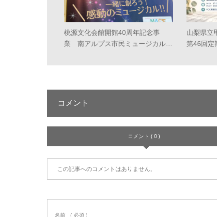
桃源文化会館開館40周年記念事
山梨県立
業 南アルプス市民ミュージカル…
第46回
コメント
コメント ( 0 )
この記事へのコメントはありません。
名前
( 必須 )