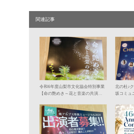
関連記事
令和6年度山梨市文化協会特別事業
北の杜♪ク
【命の艶めき～花と音楽の共演…
坂コミュ