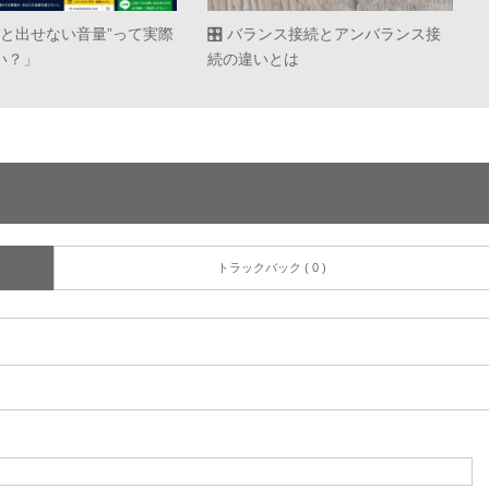
だと出せない音量”って実際
🎛 バランス接続とアンバランス接
い？」
続の違いとは
トラックバック ( 0 )