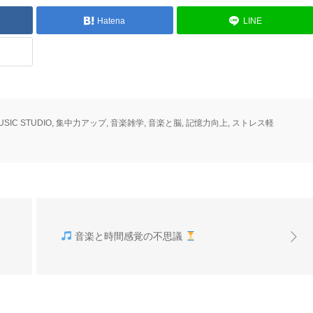
Hatena
LINE
USIC STUDIO
,
集中力アップ
,
音楽雑学
,
音楽と脳
,
記憶力向上
,
ストレス軽
音楽と時間感覚の不思議