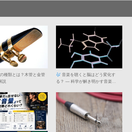
の種類とは？木管と金管
音楽を聴くと脳はどう変化す
解説
る？ ― 科学が解き明かす音楽…