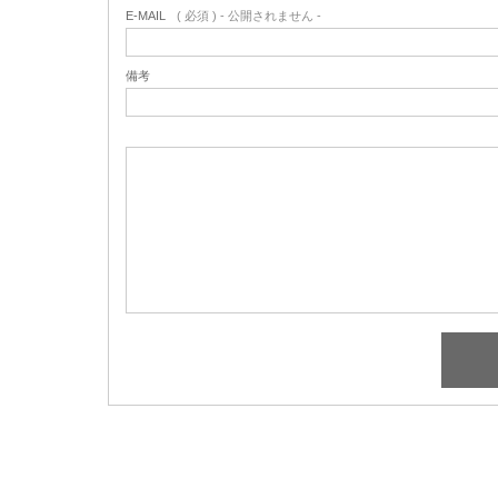
E-MAIL
( 必須 ) - 公開されません -
備考