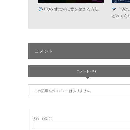
EQを使わずに音を整える方法
「“家
どれくら
コメント
コメント ( 0 )
この記事へのコメントはありません。
名前
( 必須 )