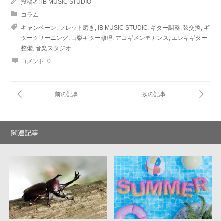
投稿者:
iB MUSIC STUDIO
コラム
キャンペーン
,
フレット磨き
,
iB MUSIC STUDIO
,
ギター調整
,
弦交換
,
ギ
タークリーニング
,
山梨ギター修理
,
アコギメンテナンス
,
エレキギター
整備
,
音楽スタジオ
コメント:
0
関連記事