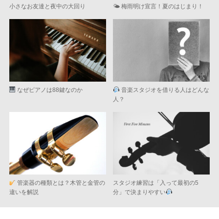
小さなお友達と夜中の大回り
🌤 梅雨明け宣言！夏のはじまり！
なぜピアノは88鍵なのか
音楽スタジオを借りる人はどんな
人？
管楽器の種類とは？木管と金管の
スタジオ練習は「入って最初の5
違いを解説
分」で決まりやすい