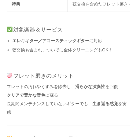
特典
弦交換を含めたフレット磨き＋ク
対象楽器＆サービス
エレキギター／アコースティックギター
に対応
弦交換も含まれ、ついでに全体クリーニングもOK！
フレット磨きのメリット
フレットの汚れやくすみを除去し、
滑らかな演奏性
を回復
クリアで豊かな音色
に蘇る
長期間メンテナンスしていないギターでも、
生き返る感覚
を実
感