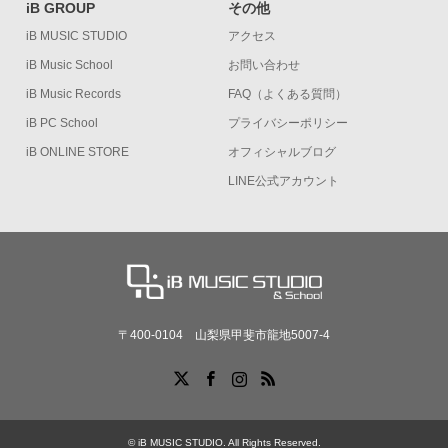
iB GROUP
その他
iB MUSIC STUDIO
アクセス
iB Music School
お問い合わせ
iB Music Records
FAQ（よくある質問）
iB PC School
プライバシーポリシー
iB ONLINE STORE
オフィシャルブログ
LINE公式アカウント
〒400-0104 山梨県甲斐市龍地5007-4
X
Facebook
Instagram
RSS
©
iB MUSIC STUDIO
. All Rights Reserved.