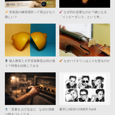
管楽器の練習場所って実はかなり
なぜDIが必要なのか？鍵になる
難しい？
「インピーダンス」という考…
個人教室と大手音楽教室は何が違
なぜバイオリンはニスを塗るのか
う？特徴を比較してみる
「音量を上げるほど、なぜか演奏
勝手にNEW COMER Part4
は聴きづらくなる」