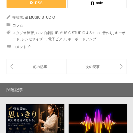
RSS
note
投稿者:
iB MUSIC STUDIO
コラム
スタジオ練習
,
バンド練習
,
iB MUSIC STUDIO & School
,
音作り
,
キーボ
ード
,
シンセサイザー
,
電子ピアノ
,
キーボードアンプ
コメント:
0
関連記事