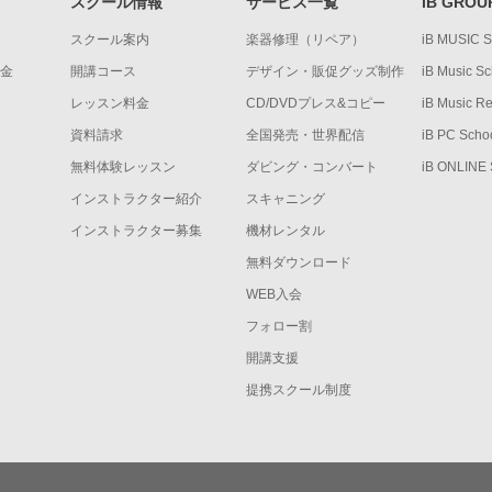
スクール情報
サービス一覧
iB GROU
スクール案内
楽器修理（リペア）
iB MUSIC 
金
開講コース
デザイン・販促グッズ制作
iB Music Sc
レッスン料金
CD/DVDプレス&コピー
iB Music R
資料請求
全国発売・世界配信
iB PC Scho
無料体験レッスン
ダビング・コンバート
iB ONLINE
インストラクター紹介
スキャニング
インストラクター募集
機材レンタル
無料ダウンロード
WEB入会
フォロー割
開講支援
提携スクール制度