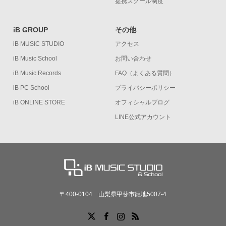
提携スクール制度
iB GROUP
その他
iB MUSIC STUDIO
アクセス
iB Music School
お問い合わせ
iB Music Records
FAQ（よくある質問）
iB PC School
プライバシーポリシー
iB ONLINE STORE
オフィシャルブログ
LINE公式アカウント
〒400-0104 山梨県甲斐市龍地5007-4
X
Facebook
Instagram
RSS