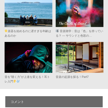
楽器を始めるのに遅すぎる年齢は
音楽雑学：音は「色」を持ってい
あるのか
る？ ― サウンドと色彩の…
音を“聴く力”が上達を変える！耳ト
音楽の起源を探る！Part7
レ入門
コメント