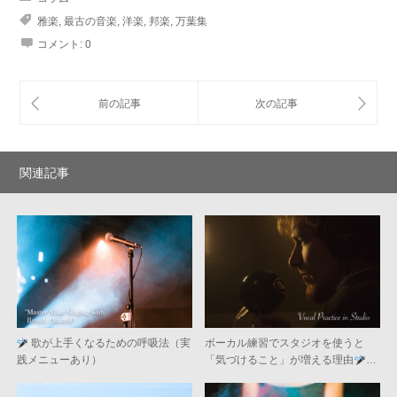
雅楽
,
最古の音楽
,
洋楽
,
邦楽
,
万葉集
コメント:
0
関連記事
歌が上手くなるための呼吸法（実
ボーカル練習でスタジオを使うと
践メニューあり）
「気づけること」が増える理由
…