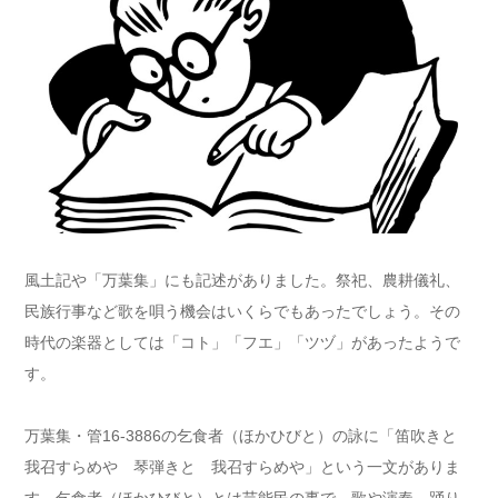
風土記や「万葉集」にも記述がありました。祭祀、農耕儀礼、
民族行事など歌を唄う機会はいくらでもあったでしょう。その
時代の楽器としては「コト」「フエ」「ツヅ」があったようで
す。
万葉集・管16‐3886の乞食者（ほかひびと）の詠に「笛吹きと
我召すらめや 琴弾きと 我召すらめや」という一文がありま
す。乞食者（ほかひびと）とは芸能民の事で、歌や演奏、踊り