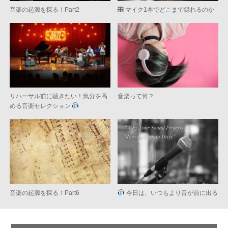
音楽の起源を探る！Part2
🎛 マイク1本でどこまで録れるのか
リハーサル前に聴きたい！気分を高
音楽って何？
める音楽セレクション
音楽の起源を探る！Part6
今日は、いつもより音が前に出る