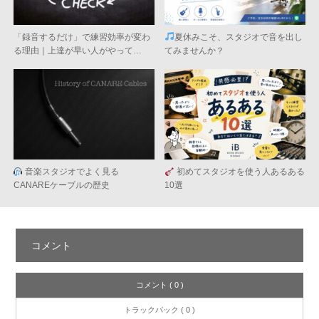
「録音するだけ」で練習効率が変わ
夏休みこそ、スタジオで音を出し
る理由｜上達が早い人がやって…
てみませんか？
音楽スタジオでよく見る
初めてスタジオを使う人あるある
CANAREケーブルの歴史
10選
コメント
コメント ( 0 )
トラックバック ( 0 )