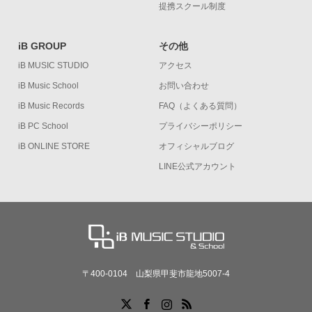
提携スクール制度
iB GROUP
その他
iB MUSIC STUDIO
アクセス
iB Music School
お問い合わせ
iB Music Records
FAQ（よくある質問）
iB PC School
プライバシーポリシー
iB ONLINE STORE
オフィシャルブログ
LINE公式アカウント
〒400-0104 山梨県甲斐市龍地5007-4
X
Facebook
Instagram
RSS