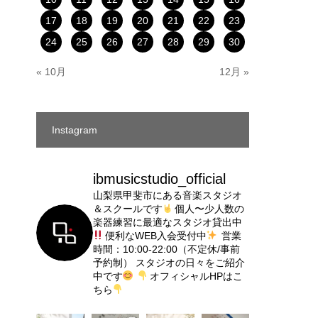
17
18
19
20
21
22
23
24
25
26
27
28
29
30
« 10月
12月 »
Instagram
ibmusicstudio_official
山梨県甲斐市にある音楽スタジオ
＆スクールです
個人〜少人数の
楽器練習に最適なスタジオ貸出中
便利なWEB入会受付中
営業
時間：10:00-22:00（不定休/事前
予約制）
スタジオの日々をご紹介
中です
オフィシャルHPはこ
ちら