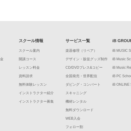
スクール情報
サービス一覧
iB GROU
スクール案内
楽器修理（リペア）
iB MUSIC 
金
開講コース
デザイン・販促グッズ制作
iB Music Sc
レッスン料金
CD/DVDプレス&コピー
iB Music R
資料請求
全国発売・世界配信
iB PC Scho
無料体験レッスン
ダビング・コンバート
iB ONLINE
インストラクター紹介
スキャニング
インストラクター募集
機材レンタル
無料ダウンロード
WEB入会
フォロー割