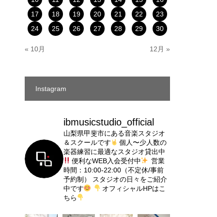
17
18
19
20
21
22
23
24
25
26
27
28
29
30
« 10月
12月 »
Instagram
ibmusicstudio_official
山梨県甲斐市にある音楽スタジオ
＆スクールです
個人〜少人数の
楽器練習に最適なスタジオ貸出中
便利なWEB入会受付中
営業
時間：10:00-22:00（不定休/事前
予約制）
スタジオの日々をご紹介
中です
オフィシャルHPはこ
ちら