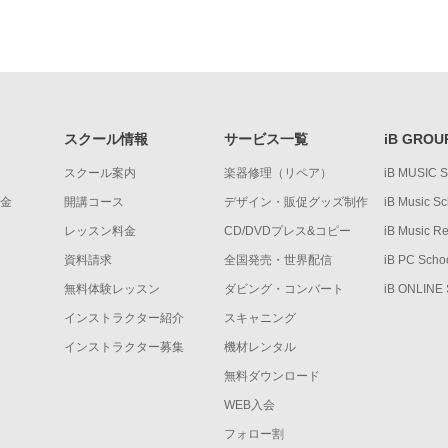
スクール情報
サービス一覧
iB GROU
スクール案内
楽器修理（リペア）
iB MUSIC 
金
開講コース
デザイン・販促グッズ制作
iB Music Sc
レッスン料金
CD/DVDプレス&コピー
iB Music R
資料請求
全国発売・世界配信
iB PC Scho
無料体験レッスン
ダビング・コンバート
iB ONLINE
インストラクター紹介
スキャニング
インストラクター募集
機材レンタル
無料ダウンロード
WEB入会
フォロー割