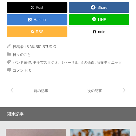
Post
Share
Hatena
LINE
RSS
note
投稿者:
iB MUSIC STUDIO
日々のこと
バンド練習
,
甲斐市スタジオ
,
リハーサル
,
音の余白
,
演奏テクニック
コメント:
0
関連記事