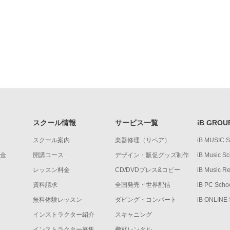
スクール情報
サービス一覧
iB GROU
スクール案内
楽器修理（リペア）
iB MUSIC 
金
開講コース
デザイン・販促グッズ制作
iB Music Sc
レッスン料金
CD/DVDプレス&コピー
iB Music R
資料請求
全国発売・世界配信
iB PC Scho
無料体験レッスン
ダビング・コンバート
iB ONLINE
インストラクター紹介
スキャニング
インストラクター募集
機材レンタル