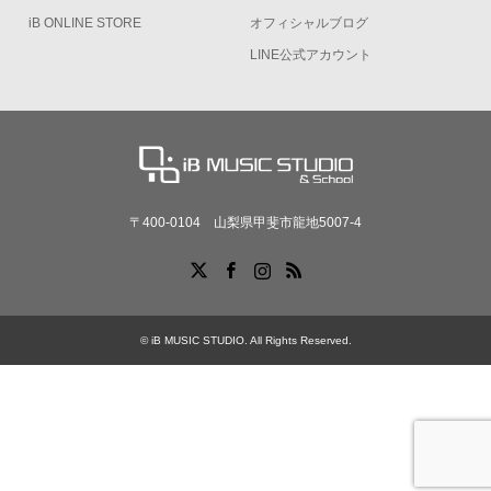
iB ONLINE STORE
オフィシャルブログ
LINE公式アカウント
〒400-0104 山梨県甲斐市龍地5007-4
X
Facebook
Instagram
RSS
©
iB MUSIC STUDIO
. All Rights Reserved.