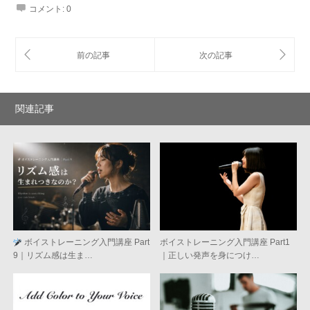
コメント:
0
関連記事
ボイストレーニング入門講座 Part
ボイストレーニング入門講座 Part1
9｜リズム感は生ま…
｜正しい発声を身につけ…