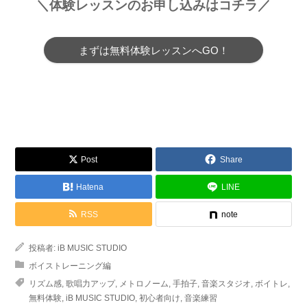
＼体験レッスンのお申し込みはコチラ／
まずは無料体験レッスンへGO！
Post
Share
Hatena
LINE
RSS
note
投稿者:
iB MUSIC STUDIO
ボイストレーニング編
リズム感
,
歌唱力アップ
,
メトロノーム
,
手拍子
,
音楽スタジオ
,
ボイトレ
,
無料体験
,
iB MUSIC STUDIO
,
初心者向け
,
音楽練習